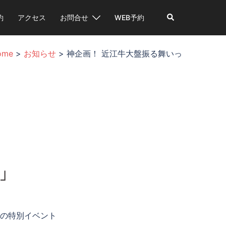
検
約
アクセス
お問合せ
WEB予約
索
ome
>
お知らせ
>
神企画！ 近江牛大盤振る舞いっ
」
催の特別イベント