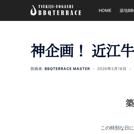
コ
HOME
築地B
ン
テ
ン
ツ
へ
神企画！ 近江
ス
キ
ッ
投稿者:
BBQTERRACE MASTER
2026年3月18日
プ
築
この特別な日に