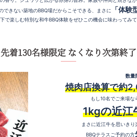
の香り。ジュワッと広がる赤身の旨み。家族や仲間と焼きなが
「体験
のできない築地のBBQ場だからこそできる、まさに
下で楽しむ特別な和牛BBQ体験をぜひこの機会に味わってみ
先着130名様限定 なくなり次第終了
数量
焼肉店換算で約2,
もし10名でご来場な
1kgの近
まさに近江牛を思いきり
BBQテラスご予約の方