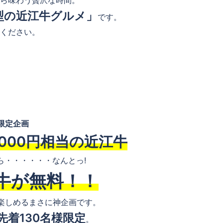
ら味わう贅沢な時間。
型の近江牛グルメ」
です。
てください。
限定企画
000円相当の近江牛
ら・・・・・・なんとっ!
江牛が無料！！
楽しめるまさに神企画です。
先着130名様限定
。