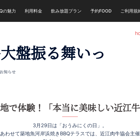
BQの魅力
利用料金
飲み放題プラン
予約FOOD
ご利用規
h
牛大盤振る舞いっ
お知らせ
地で体験！「本当に美味しい近江牛
3月29日は「おうみにくの日」。
あわせて築地魚河岸浜焼きBBQテラスでは、近江肉牛協会主