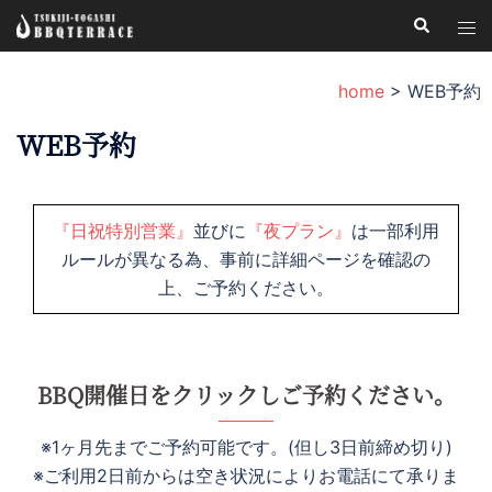
コ
検
ト
索
ン
グ
テ
ル
home
>
WEB予約
ン
メ
ツ
WEB予約
ニ
へ
ュ
ス
ー
キ
『日祝特別営業』
並びに
『夜プラン』
は一部利用
ッ
ルールが異なる為、事前に詳細ページを確認の
プ
上、ご予約ください。
BBQ開催日をクリックしご予約ください。
※1ヶ月先までご予約可能です。(但し3日前締め切り)
※ご利用2日前からは空き状況によりお電話にて承りま