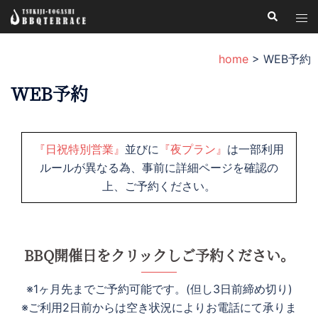
コ
検
ト
索
ン
グ
テ
ル
home
>
WEB予約
ン
メ
ツ
WEB予約
ニ
へ
ュ
ス
ー
キ
『日祝特別営業』
並びに
『夜プラン』
は一部利用
ッ
ルールが異なる為、事前に詳細ページを確認の
プ
上、ご予約ください。
BBQ開催日をクリックしご予約ください。
※1ヶ月先までご予約可能です。(但し3日前締め切り)
※ご利用2日前からは空き状況によりお電話にて承りま