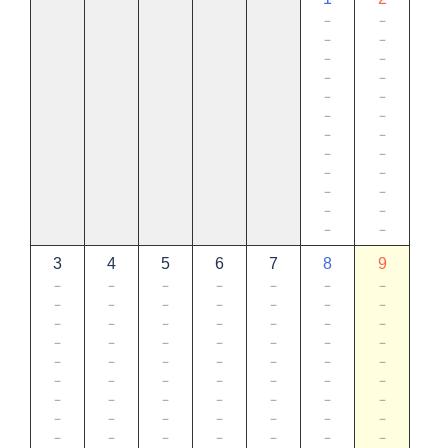
－
－
－
－
－
－
－
－
－
－
－
－
－
－
－
－
－
－
－
－
－
－
－
－
3
4
5
6
7
8
9
－
－
－
－
－
－
－
－
－
－
－
－
－
－
－
－
－
－
－
－
－
－
－
－
－
－
－
－
－
－
－
－
－
－
－
－
－
－
－
－
－
－
－
－
－
－
－
－
－
－
－
－
－
－
－
－
－
－
－
－
－
－
－