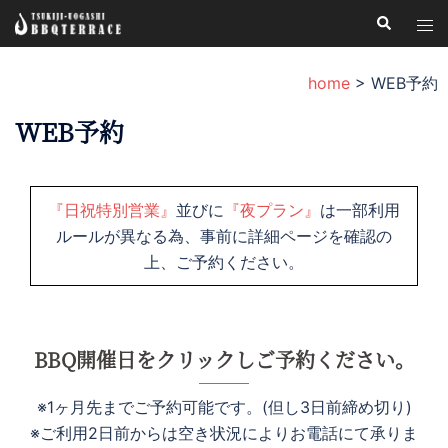
コ
検
ト
索
ン
グ
テ
ル
home
>
WEB予約
ン
メ
ツ
WEB予約
ニ
へ
ュ
ス
ー
キ
『日祝特別営業』
並びに
『夜プラン』
は一部利用
ッ
ルールが異なる為、事前に詳細ページを確認の
プ
上、ご予約ください。
BBQ開催日をクリックしご予約ください。
※1ヶ月先までご予約可能です。(但し3日前締め切り)
※ご利用2日前からは空き状況によりお電話にて承りま