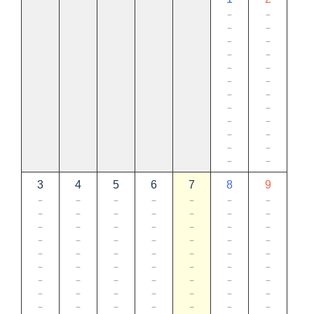
－
－
－
－
－
－
－
－
－
－
－
－
－
－
－
－
－
－
－
－
－
－
－
－
3
4
5
6
7
8
9
－
－
－
－
－
－
－
－
－
－
－
－
－
－
－
－
－
－
－
－
－
－
－
－
－
－
－
－
－
－
－
－
－
－
－
－
－
－
－
－
－
－
－
－
－
－
－
－
－
－
－
－
－
－
－
－
－
－
－
－
－
－
－