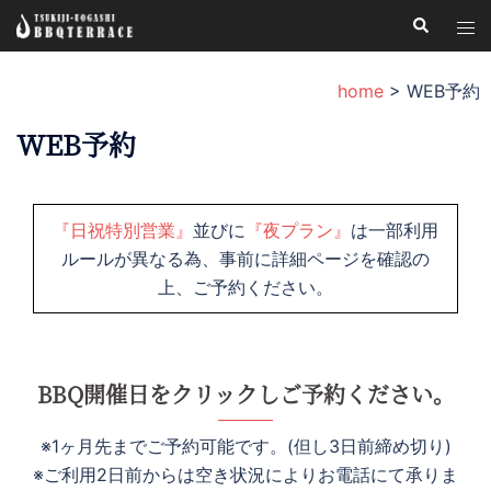
コ
検
ト
索
ン
グ
テ
ル
home
>
WEB予約
ン
メ
ツ
WEB予約
ニ
へ
ュ
ス
ー
キ
『日祝特別営業』
並びに
『夜プラン』
は一部利用
ッ
ルールが異なる為、事前に詳細ページを確認の
プ
上、ご予約ください。
BBQ開催日をクリックしご予約ください。
※1ヶ月先までご予約可能です。(但し3日前締め切り)
※ご利用2日前からは空き状況によりお電話にて承りま