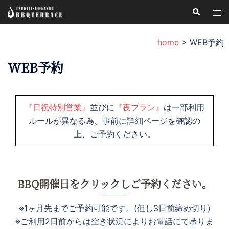
コ
検
ト
索
ン
グ
テ
ル
home
>
WEB予約
ン
メ
ツ
WEB予約
ニ
へ
ュ
ス
ー
キ
『日祝特別営業』
並びに
『夜プラン』
は一部利用
ッ
ルールが異なる為、事前に詳細ページを確認の
プ
上、ご予約ください。
BBQ開催日をクリックしご予約ください。
※1ヶ月先までご予約可能です。(但し3日前締め切り)
※ご利用2日前からは空き状況によりお電話にて承りま