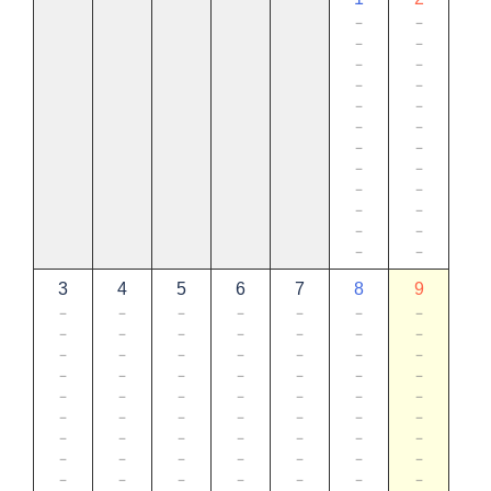
－
－
－
－
－
－
－
－
－
－
－
－
－
－
－
－
－
－
－
－
－
－
－
－
3
4
5
6
7
8
9
－
－
－
－
－
－
－
－
－
－
－
－
－
－
－
－
－
－
－
－
－
－
－
－
－
－
－
－
－
－
－
－
－
－
－
－
－
－
－
－
－
－
－
－
－
－
－
－
－
－
－
－
－
－
－
－
－
－
－
－
－
－
－