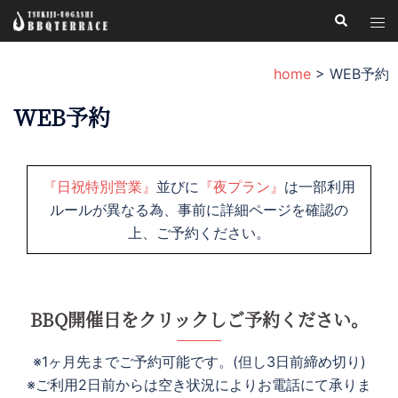
コ
検
ト
索
ン
グ
テ
ル
home
>
WEB予約
ン
メ
ツ
WEB予約
ニ
へ
ュ
ス
ー
キ
『日祝特別営業』
並びに
『夜プラン』
は一部利用
ッ
ルールが異なる為、事前に詳細ページを確認の
プ
上、ご予約ください。
BBQ開催日をクリックしご予約ください。
※1ヶ月先までご予約可能です。(但し3日前締め切り)
※ご利用2日前からは空き状況によりお電話にて承りま