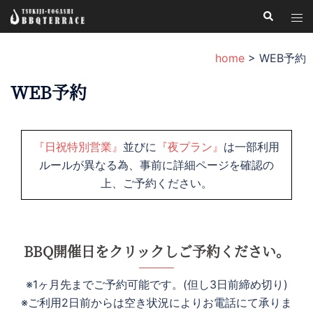
コ
検
ト
索
ン
グ
テ
ル
home
>
WEB予約
ン
メ
ツ
WEB予約
ニ
へ
ュ
ス
ー
キ
『日祝特別営業』
並びに
『夜プラン』
は一部利用
ッ
ルールが異なる為、事前に詳細ページを確認の
プ
上、ご予約ください。
BBQ開催日をクリックしご予約ください。
※1ヶ月先までご予約可能です。(但し3日前締め切り)
※ご利用2日前からは空き状況によりお電話にて承りま