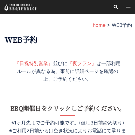
コ
検
ト
索
ン
グ
テ
ル
home
>
WEB予約
ン
メ
ツ
WEB予約
ニ
へ
ュ
ス
ー
キ
『日祝特別営業』
並びに
『夜プラン』
は一部利用
ッ
ルールが異なる為、事前に詳細ページを確認の
プ
上、ご予約ください。
BBQ開催日をクリックしご予約ください。
※1ヶ月先までご予約可能です。(但し3日前締め切り)
※ご利用2日前からは空き状況によりお電話にて承りま