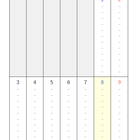
－
－
－
－
－
－
－
－
－
－
－
－
－
－
－
－
－
－
－
－
－
－
－
－
3
4
5
6
7
8
9
－
－
－
－
－
－
－
－
－
－
－
－
－
－
－
－
－
－
－
－
－
－
－
－
－
－
－
－
－
－
－
－
－
－
－
－
－
－
－
－
－
－
－
－
－
－
－
－
－
－
－
－
－
－
－
－
－
－
－
－
－
－
－