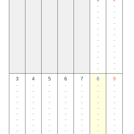
－
－
－
－
－
－
－
－
－
－
－
－
－
－
－
－
－
－
－
－
－
－
－
－
3
4
5
6
7
8
9
－
－
－
－
－
－
－
－
－
－
－
－
－
－
－
－
－
－
－
－
－
－
－
－
－
－
－
－
－
－
－
－
－
－
－
－
－
－
－
－
－
－
－
－
－
－
－
－
－
－
－
－
－
－
－
－
－
－
－
－
－
－
－