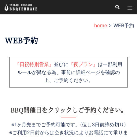
コ
検
ト
索
ン
グ
テ
ル
home
>
WEB予約
ン
メ
ツ
WEB予約
ニ
へ
ュ
ス
ー
キ
『日祝特別営業』
並びに
『夜プラン』
は一部利用
ッ
ルールが異なる為、事前に詳細ページを確認の
プ
上、ご予約ください。
BBQ開催日をクリックしご予約ください。
※1ヶ月先までご予約可能です。(但し3日前締め切り)
※ご利用2日前からは空き状況によりお電話にて承りま