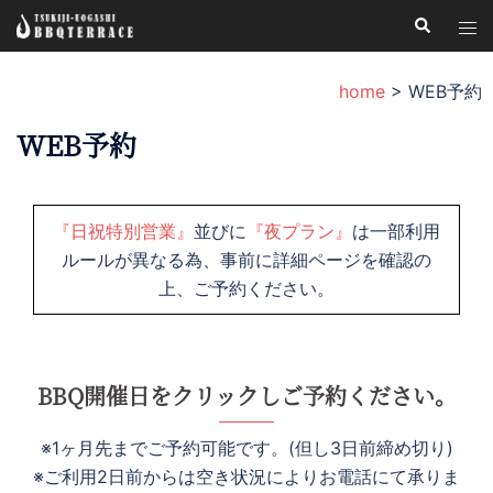
コ
検
ト
索
ン
グ
テ
ル
home
>
WEB予約
ン
メ
ツ
WEB予約
ニ
へ
ュ
ス
ー
キ
『日祝特別営業』
並びに
『夜プラン』
は一部利用
ッ
ルールが異なる為、事前に詳細ページを確認の
プ
上、ご予約ください。
BBQ開催日をクリックしご予約ください。
※1ヶ月先までご予約可能です。(但し3日前締め切り)
※ご利用2日前からは空き状況によりお電話にて承りま