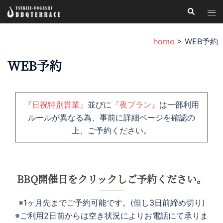
コ
検
ト
索
ン
グ
テ
ル
home
>
WEB予約
ン
メ
ツ
WEB予約
ニ
へ
ュ
ス
ー
キ
『日祝特別営業』
並びに
『夜プラン』
は一部利用
ッ
ルールが異なる為、事前に詳細ページを確認の
プ
上、ご予約ください。
BBQ開催日をクリックしご予約ください。
※1ヶ月先までご予約可能です。(但し3日前締め切り)
※ご利用2日前からは空き状況によりお電話にて承りま