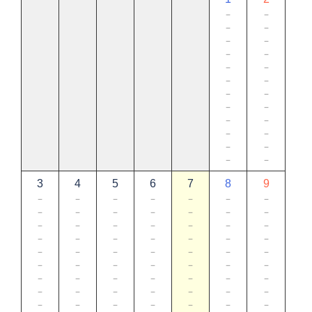
－
－
－
－
－
－
－
－
－
－
－
－
－
－
－
－
－
－
－
－
－
－
－
－
3
4
5
6
7
8
9
－
－
－
－
－
－
－
－
－
－
－
－
－
－
－
－
－
－
－
－
－
－
－
－
－
－
－
－
－
－
－
－
－
－
－
－
－
－
－
－
－
－
－
－
－
－
－
－
－
－
－
－
－
－
－
－
－
－
－
－
－
－
－