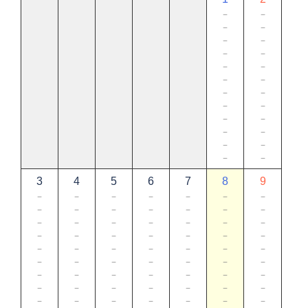
－
－
－
－
－
－
－
－
－
－
－
－
－
－
－
－
－
－
－
－
－
－
－
－
3
4
5
6
7
8
9
－
－
－
－
－
－
－
－
－
－
－
－
－
－
－
－
－
－
－
－
－
－
－
－
－
－
－
－
－
－
－
－
－
－
－
－
－
－
－
－
－
－
－
－
－
－
－
－
－
－
－
－
－
－
－
－
－
－
－
－
－
－
－