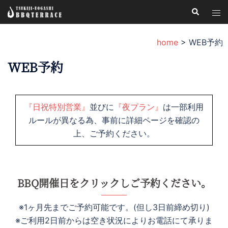
コ
検
ト
索
ン
グ
テ
ル
home
>
WEB予約
ン
メ
ツ
WEB予約
ニ
へ
ュ
ス
ー
キ
『日祝特別営業』
並びに
『夜プラン』
は一部利用
ッ
ルールが異なる為、事前に詳細ページを確認の
プ
上、ご予約ください。
BBQ開催日をクリックしご予約ください。
※1ヶ月先までご予約可能です。(但し3日前締め切り)
※ご利用2日前からは空き状況によりお電話にて承りま