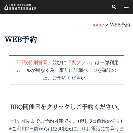
コ
検
ト
索
ン
グ
テ
ル
home
>
WEB予約
ン
メ
ツ
WEB予約
ニ
へ
ュ
ス
ー
キ
『日祝特別営業』
並びに
『夜プラン』
は一部利用
ッ
ルールが異なる為、事前に詳細ページを確認の
プ
上、ご予約ください。
BBQ開催日をクリックしご予約ください。
※1ヶ月先までご予約可能です。(但し3日前締め切り)
※ご利用2日前からは空き状況によりお電話にて承りま