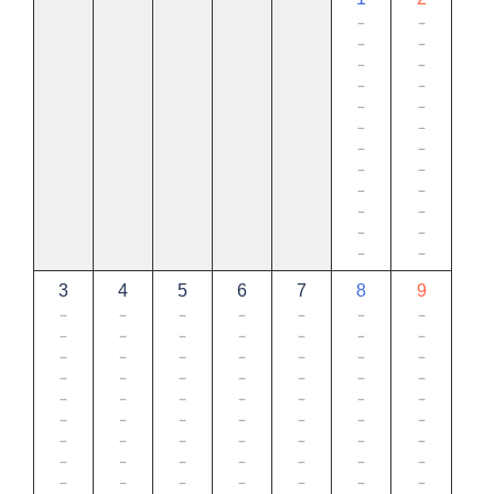
－
－
－
－
－
－
－
－
－
－
－
－
－
－
－
－
－
－
－
－
－
－
－
－
3
4
5
6
7
8
9
－
－
－
－
－
－
－
－
－
－
－
－
－
－
－
－
－
－
－
－
－
－
－
－
－
－
－
－
－
－
－
－
－
－
－
－
－
－
－
－
－
－
－
－
－
－
－
－
－
－
－
－
－
－
－
－
－
－
－
－
－
－
－