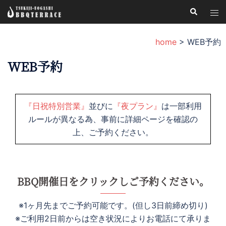
コ
検
ト
索
ン
グ
テ
ル
home
>
WEB予約
ン
メ
ツ
WEB予約
ニ
へ
ュ
ス
ー
キ
『日祝特別営業』
並びに
『夜プラン』
は一部利用
ッ
ルールが異なる為、事前に詳細ページを確認の
プ
上、ご予約ください。
BBQ開催日をクリックしご予約ください。
※1ヶ月先までご予約可能です。(但し3日前締め切り)
※ご利用2日前からは空き状況によりお電話にて承りま