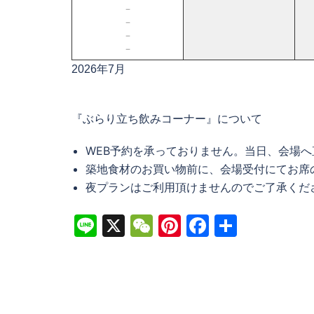
－
－
－
－
2026年7月
『ぶらり立ち飲みコーナー』について
WEB予約を承っておりません。当日、会場
築地食材のお買い物前に、会場受付にてお席
夜プランはご利用頂けませんのでご了承くだ
Line
X
WeChat
Pinterest
Facebook
共
有