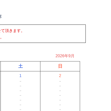
席
せて頂きます。
。
2026年9月
土
日
1
2
－
－
－
－
－
－
－
－
－
－
－
－
－
－