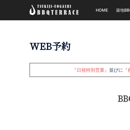
コ
HOME
築地B
ン
テ
ン
ツ
へ
WEB予約
ス
キ
ッ
『日祝特別営業』
並びに
『
プ
B