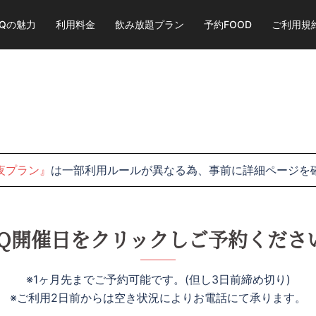
BQの魅力
利用料金
飲み放題プラン
予約FOOD
ご利用規
夜プラン』
は一部利用ルールが異なる為、事前に詳細ページを
BQ開催日をクリックしご予約くださ
※1ヶ月先までご予約可能です。(但し3日前締め切り)
※ご利用2日前からは空き状況によりお電話にて承ります。