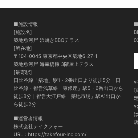
■施設情報
[施設名]
築地魚河岸 浜焼きBBQテラス
0
[所在地]
〒104-0045 東京都中央区築地6-27-1
築地魚河岸 海幸橋棟 3階屋上テラス
[最寄駅]
日比谷線「築地」駅1・2番出口より徒歩5分｜日
比谷線・都営浅草線「東銀座」駅5・6番出口から
徒歩8分｜都営大江戸線「築地市場」駅A1出口か
ら徒歩2分
■運営者情報
店
株式会社テイクフォー
URL：
https://takefour-inc.com/