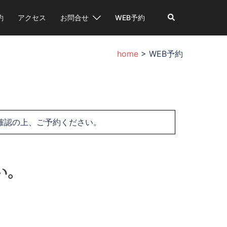
検
約
アクセス
お問合せ
WEB予約
索
home
>
WEB予約
確認の上、ご予約ください。
い。