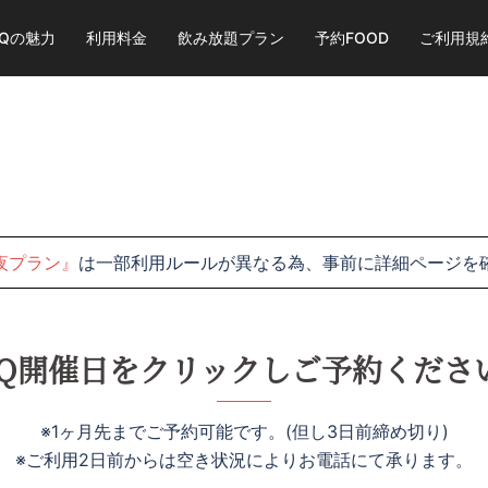
BQの魅力
利用料金
飲み放題プラン
予約FOOD
ご利用規
夜プラン』
は一部利用ルールが異なる為、事前に詳細ページを
BQ開催日をクリックしご予約くださ
※1ヶ月先までご予約可能です。(但し3日前締め切り)
※ご利用2日前からは空き状況によりお電話にて承ります。