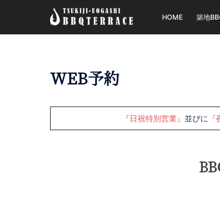
コ
HOME
築地B
ン
テ
ン
ツ
へ
WEB予約
ス
キ
ッ
『日祝特別営業』
並びに
『
プ
B