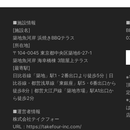
■施設情報
[施設名]
築地魚河岸 浜焼きBBQテラス
0
[所在地]
〒104-0045 東京都中央区築地6-27-1
築地魚河岸 海幸橋棟 3階屋上テラス
[最寄駅]
日比谷線「築地」駅1・2番出口より徒歩5分｜日
比谷線・都営浅草線「東銀座」駅5・6番出口から
徒歩8分｜都営大江戸線「築地市場」駅A1出口か
ら徒歩2分
■運営者情報
店
株式会社テイクフォー
URL：
https://takefour-inc.com/