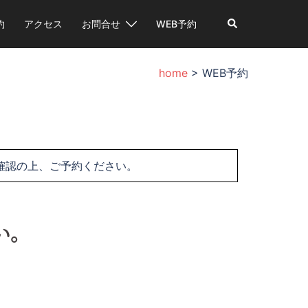
検
約
アクセス
お問合せ
WEB予約
索
home
>
WEB予約
確認の上、ご予約ください。
い。