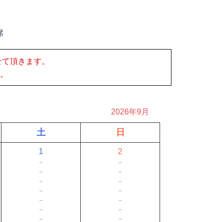
席
せて頂きます。
。
2026年9月
土
日
1
2
－
－
－
－
－
－
－
－
－
－
－
－
－
－