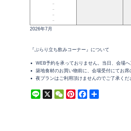
－
－
－
－
2026年7月
『ぶらり立ち飲みコーナー』について
WEB予約を承っておりません。当日、会場
築地食材のお買い物前に、会場受付にてお席
夜プランはご利用頂けませんのでご了承くだ
Line
X
WeChat
Pinterest
Facebook
共
有