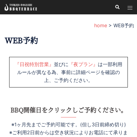
コ
検
ト
索
ン
グ
テ
ル
home
>
WEB予約
ン
メ
ツ
WEB予約
ニ
へ
ュ
ス
ー
キ
『日祝特別営業』
並びに
『夜プラン』
は一部利用
ッ
ルールが異なる為、事前に詳細ページを確認の
プ
上、ご予約ください。
BBQ開催日をクリックしご予約ください。
※1ヶ月先までご予約可能です。(但し3日前締め切り)
※ご利用2日前からは空き状況によりお電話にて承りま