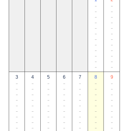
－
－
－
－
－
－
－
－
－
－
－
－
－
－
－
－
－
－
－
－
－
－
－
－
3
4
5
6
7
8
9
－
－
－
－
－
－
－
－
－
－
－
－
－
－
－
－
－
－
－
－
－
－
－
－
－
－
－
－
－
－
－
－
－
－
－
－
－
－
－
－
－
－
－
－
－
－
－
－
－
－
－
－
－
－
－
－
－
－
－
－
－
－
－