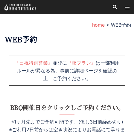
コ
検
ト
索
ン
グ
テ
ル
home
>
WEB予約
ン
メ
ツ
WEB予約
ニ
へ
ュ
ス
ー
キ
『日祝特別営業』
並びに
『夜プラン』
は一部利用
ッ
ルールが異なる為、事前に詳細ページを確認の
プ
上、ご予約ください。
BBQ開催日をクリックしご予約ください。
※1ヶ月先までご予約可能です。(但し3日前締め切り)
※ご利用2日前からは空き状況によりお電話にて承りま