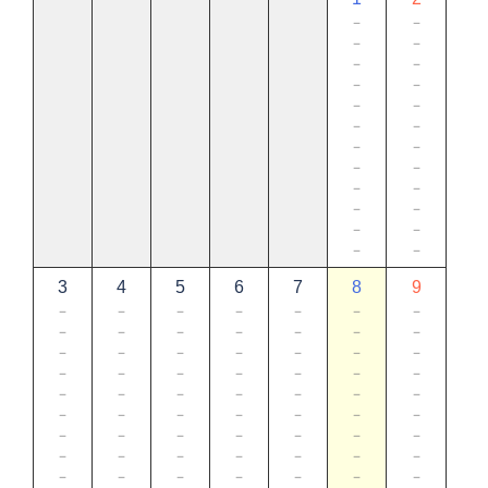
－
－
－
－
－
－
－
－
－
－
－
－
－
－
－
－
－
－
－
－
－
－
－
－
3
4
5
6
7
8
9
－
－
－
－
－
－
－
－
－
－
－
－
－
－
－
－
－
－
－
－
－
－
－
－
－
－
－
－
－
－
－
－
－
－
－
－
－
－
－
－
－
－
－
－
－
－
－
－
－
－
－
－
－
－
－
－
－
－
－
－
－
－
－