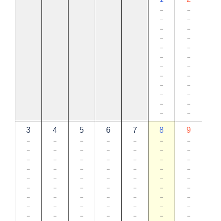
－
－
－
－
－
－
－
－
－
－
－
－
－
－
－
－
－
－
－
－
－
－
－
－
3
4
5
6
7
8
9
－
－
－
－
－
－
－
－
－
－
－
－
－
－
－
－
－
－
－
－
－
－
－
－
－
－
－
－
－
－
－
－
－
－
－
－
－
－
－
－
－
－
－
－
－
－
－
－
－
－
－
－
－
－
－
－
－
－
－
－
－
－
－