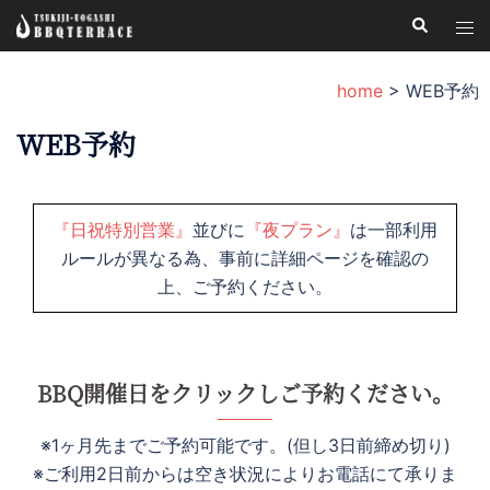
コ
検
ト
索
ン
グ
テ
ル
home
>
WEB予約
ン
メ
ツ
WEB予約
ニ
へ
ュ
ス
ー
キ
『日祝特別営業』
並びに
『夜プラン』
は一部利用
ッ
ルールが異なる為、事前に詳細ページを確認の
プ
上、ご予約ください。
BBQ開催日をクリックしご予約ください。
※1ヶ月先までご予約可能です。(但し3日前締め切り)
※ご利用2日前からは空き状況によりお電話にて承りま