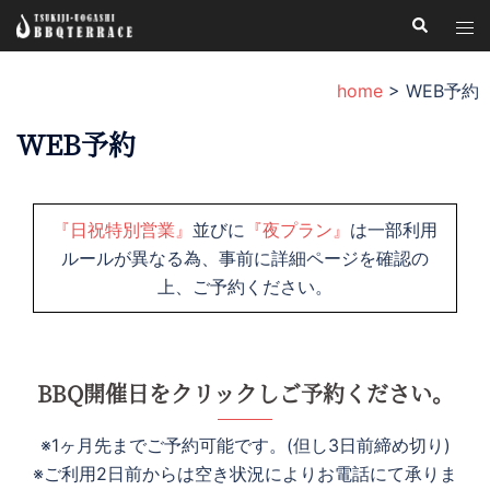
コ
検
ト
索
ン
グ
テ
ル
home
>
WEB予約
ン
メ
ツ
WEB予約
ニ
へ
ュ
ス
ー
キ
『日祝特別営業』
並びに
『夜プラン』
は一部利用
ッ
ルールが異なる為、事前に詳細ページを確認の
プ
上、ご予約ください。
BBQ開催日をクリックしご予約ください。
※1ヶ月先までご予約可能です。(但し3日前締め切り)
※ご利用2日前からは空き状況によりお電話にて承りま