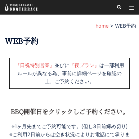
コ
検
ト
索
ン
グ
テ
ル
home
>
WEB予約
ン
メ
ツ
WEB予約
ニ
へ
ュ
ス
ー
キ
『日祝特別営業』
並びに
『夜プラン』
は一部利用
ッ
ルールが異なる為、事前に詳細ページを確認の
プ
上、ご予約ください。
BBQ開催日をクリックしご予約ください。
※1ヶ月先までご予約可能です。(但し3日前締め切り)
※ご利用2日前からは空き状況によりお電話にて承りま