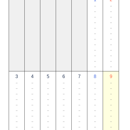
－
－
－
－
－
－
－
－
－
－
－
－
－
－
－
－
－
－
－
－
－
－
－
－
3
4
5
6
7
8
9
－
－
－
－
－
－
－
－
－
－
－
－
－
－
－
－
－
－
－
－
－
－
－
－
－
－
－
－
－
－
－
－
－
－
－
－
－
－
－
－
－
－
－
－
－
－
－
－
－
－
－
－
－
－
－
－
－
－
－
－
－
－
－